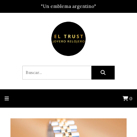
"Un emblema argentino"
0