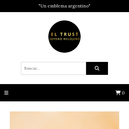
"Un emblema argentino"
0