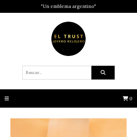
"Un emblema argentino"
0