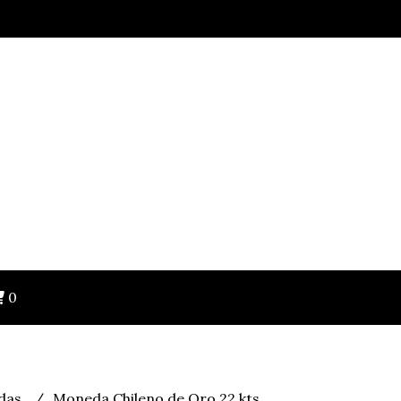
0
das
Moneda Chileno de Oro 22 kts