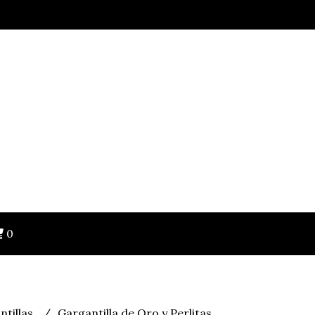
0
ntillas
Gargantilla de Oro y Perlitas