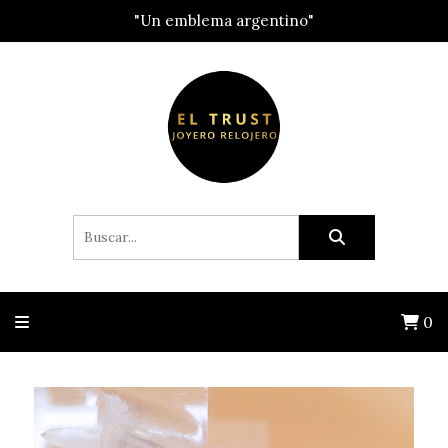
"Un emblema argentino"
0