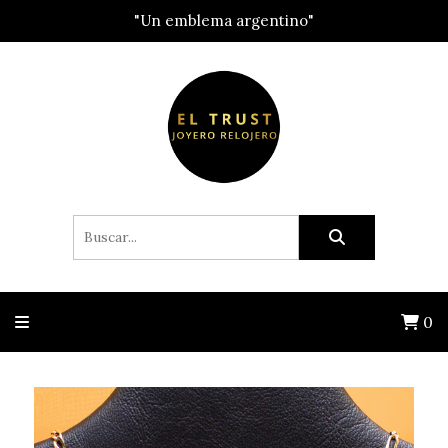
"Un emblema argentino"
0