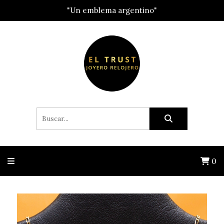
"Un emblema argentino"
0