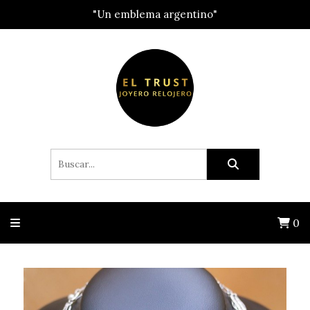
"Un emblema argentino"
0