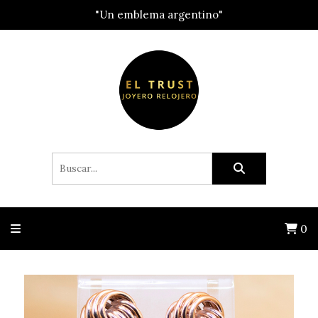
"Un emblema argentino"
0