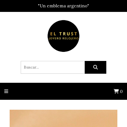
"Un emblema argentino"
0