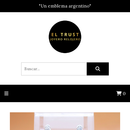
"Un emblema argentino"
0