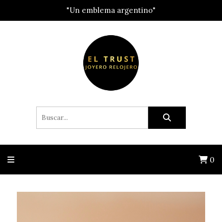
"Un emblema argentino"
0