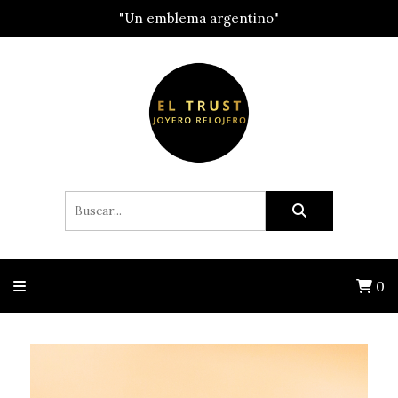
"Un emblema argentino"
0