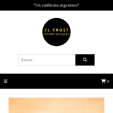
"Un emblema argentino"
0