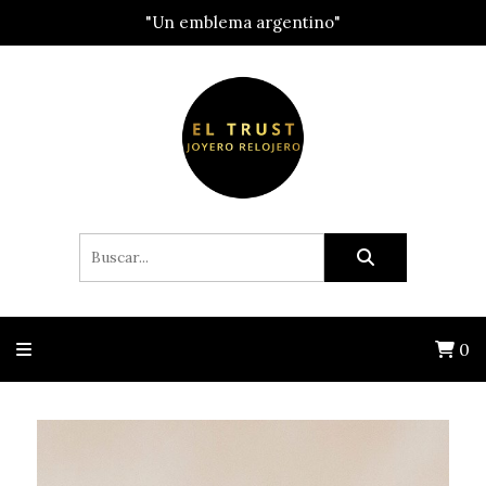
"Un emblema argentino"
0