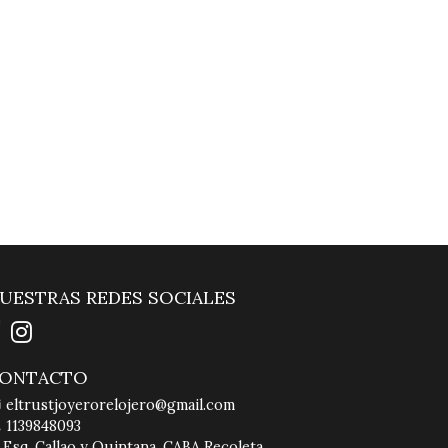
UESTRAS REDES SOCIALES
ONTACTO
eltrustjoyerorelojero@gmail.com
1139848093
Esq. Callao y Quintana, CABA Recoleta