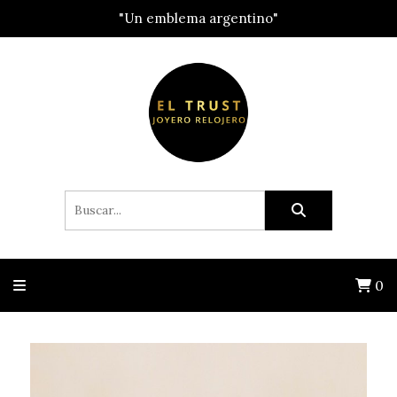
"Un emblema argentino"
0