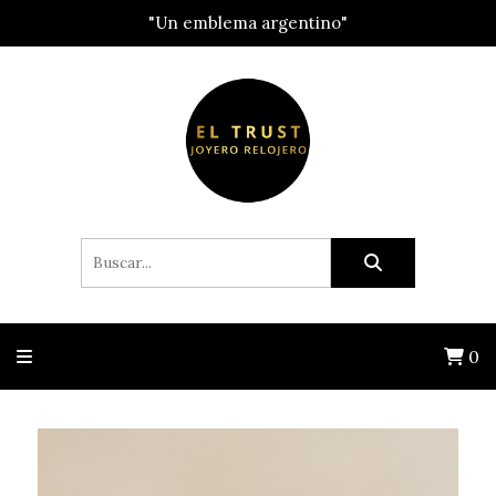
"Un emblema argentino"
0