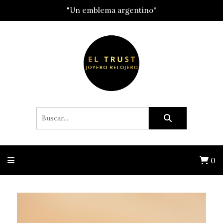
"Un emblema argentino"
0