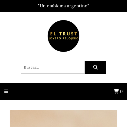
"Un emblema argentino"
0