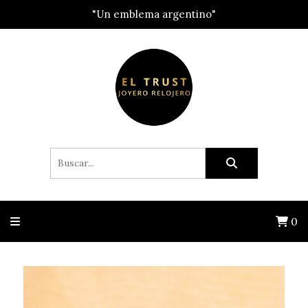
"Un emblema argentino"
0