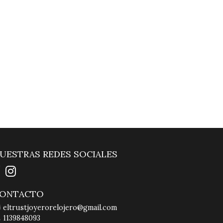
UESTRAS REDES SOCIALES
ONTACTO
eltrustjoyerorelojero@gmail.com
1139848093